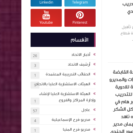
Linkedin
Telegram
دريب
دي
Youtube
Pinterest
 تأهيل
رة قطاع
الأقسام
أخبار الاتحاد
26
أرشيف الاتحاد
3
كة القابضة
الحقائب التدريبية المعتمدة
1
مديروا الادارات والمديرو
الهيئات الاستشارية العليا بالاتحاد
9
 للادوية
 للتدريب
الهيئة الاستشارية العليا لإنشاء
وإدارة المراكز والفروع
ر هام في
1
كل الشكر
عاجل
57
 ناهد
مدربو فرع الإسماعيلية
4
مان مدير
مدربو فرع المنيا
ور الجندي
1