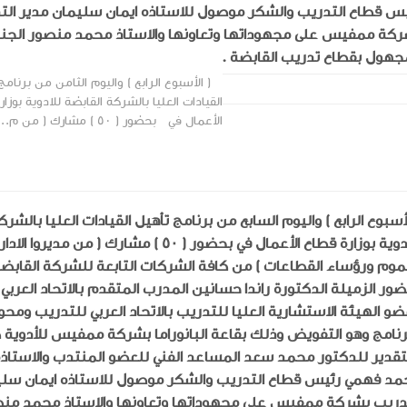
س قطاع التدريب والشكر موصول للاستاذه ايمان سليمان مدير الت
كة ممفيس على مجهوداتها وتعاونها والاستاذ محمد منصور الجن
جهول بقطاع تدريب القابضة .
( الأسبوع الرابع ) واليوم الثامن من برنامج
القيادات العليا بالشركة القابضة للادوية بوزا
الأعمال في بحضور ( ٥٠ ) مشارك ( من م...
لأسبوع الرابع ) واليوم السابع من برنامج تأهيل القيادات العليا بالشر
للادوية بوزارة قطاع الأعمال في بحضور ( ٥٠ ) مشارك ( من 
موم ورؤساء القطاعات ) من كافة الشركات التابعة للشركة القابضة
ور الزميلة الدكتورة راندا حسانين المدرب المتقدم بالاتحاد العربي
و الهيئة الاستشارية العليا للتدريب بالاتحاد العربي للتدريب ومحو
رنامج وهو التفويض وذلك بقاعة البانوراما بشركة ممفيس للأدوية 
تقدير للدكتور محمد سعد المساعد الفني للعضو المنتدب والاستاذه
د فهمي رئيس قطاع التدريب والشكر موصول للاستاذه ايمان سلي
دريب بشركة ممفيس على مجهوداتها وتعاونها والاستاذ محمد منص