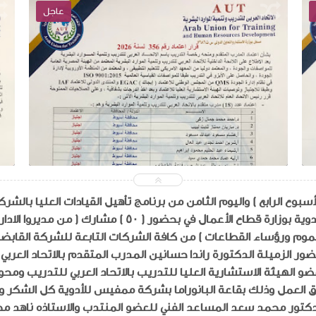
عاجل
2026-05-11
abdelaalmaroof
شاهد الموضوع
لأسبوع الرابع ) واليوم الثامن من برنامج تأهيل القيادات العليا بالشر
للادوية بوزارة قطاع الأعمال في بحضور ( ٥٠ ) مشارك ( من 
موم ورؤساء القطاعات ) من كافة الشركات التابعة للشركة القابضة
ور الزميلة الدكتورة راندا حسانين المدرب المتقدم بالاتحاد العربي
و الهيئة الاستشارية العليا للتدريب بالاتحاد العربي للتدريب ومح
 العمل وذلك بقاعة البانوراما بشركة ممفيس للأدوية كل الشكر وا
كتور محمد سعد المساعد الفني للعضو المنتدب والاستاذه ناهد 