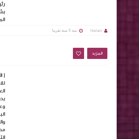
رئي
بشر
الم
منذ 5 سنة تقريبا
Hanan
المزيد
( ا
الع
بحض
وعض
الب
وال
محم
الت