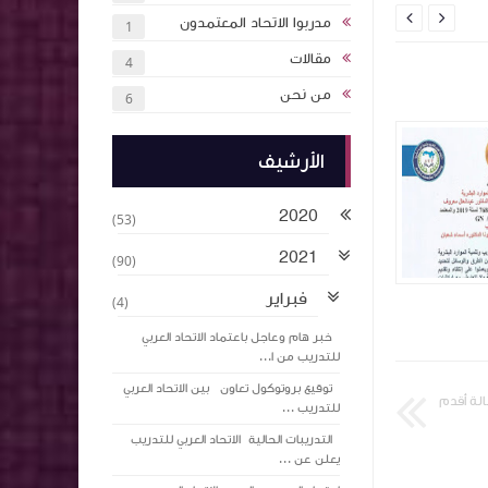


مدربوا الاتحاد المعتمدون
1
مقالات
4
الأسس العالمية للق
من نحن
6
الأرشيف
2020
(53)
2021
(90)
فبراير
(4)
abdelaalmaroof
Unknown
منذ 6 سنة تقري
منذ 6 سنة تقريبا
خبر هام وعاجل باعتماد الاتحاد العربي
للتدريب من ا...
توقيع بروتوكول تعاون بين الاتحاد العربي
لة أقدم
للتدريب ...
التدريبات الحالية الاتحاد العربي للتدريب
يعلن عن ...