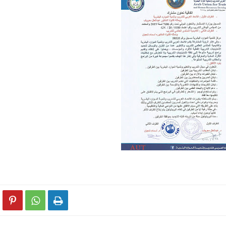


