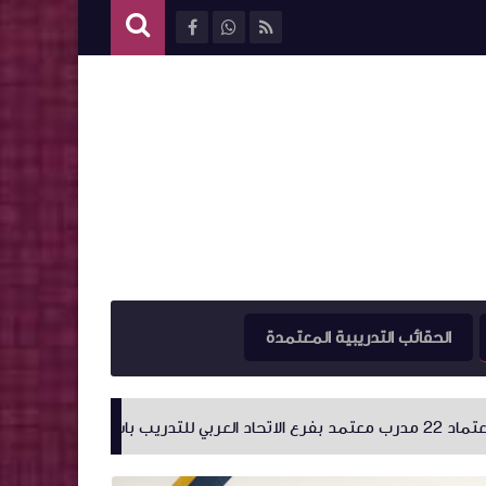
الحقائب التدريبية المعتمدة
اعتماد (٢٧) مدرب معتمد جديد بدولة ليبيا