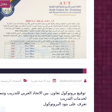
عاجل
عاجل

2026-06-15
abdelaalmaroof
الموضوع
شاهد الموضوع
منذ 6 سنة تقريبا
الصفحة الرئيسية
abdelaalmaroof



توقيع بروتوكول تعاون بين الاتحاد العربي للتدريب وتنم
لخدمات التدريب
تعرف على بنود البروتوكول