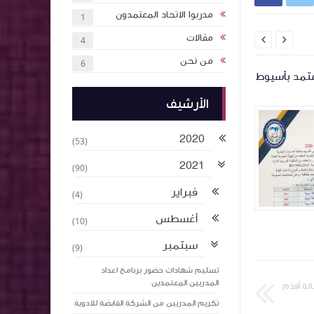
مدربوا الاتحاد المعتمدون
1
مقالات


4
من نحن
6
اعتماد (١٨) مدرب متقدم
اعتماد ٩ مدربي
بمحافظة اسيوط
العربي للتدريب
الأرشيف
2020
(53)
2021
(90)
فبراير
(4)
أغسطس
(10)
abdelaalmaroof
abdelaalmaroof
منذ 3 أشهر تقريبا
منذ 3 أشهر تقريبا
سبتمبر
(9)
تسليم شهادات حضور برنامج اعداد
المدربين المعتمدين
لة أقدم
تكريم المدربين من الشركة القابضة للادوية