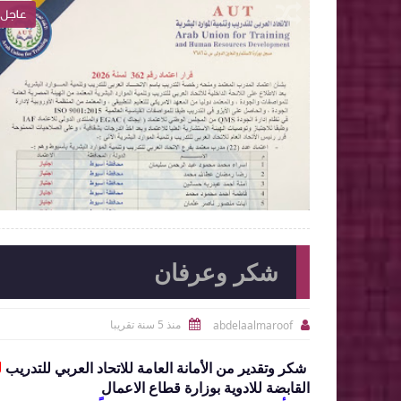
عاجل
عاجل

2026-06-15
abdelaalmaroof
الموضوع
شاهد الموضوع
شكر وعرفان
منذ 5 سنة تقريبا
abdelaalmaroof


شكر وتقدير من الأمانة العامة للاتحاد العربي للتدريب
ل
القابضة للادوية بوزارة قطاع الاعمال