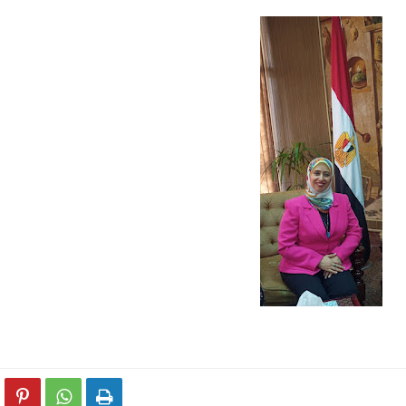


