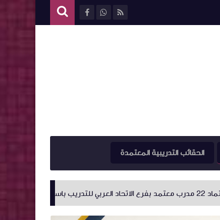
الحقائب التدريبية المعتمدة
اعتماد (٢٧) مدرب معتمد جديد بدولة ليبيا