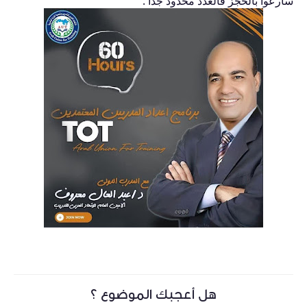
سارعوا بالحجز فالعدد محدود جداً .
هل أعجبك الموضوع ؟