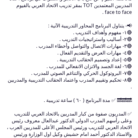
المدربين المعتمدين TOT بمقر تدريب الاتحاد العربي بالفيوم
face to face .
📢- يتناول البرنامج المحاور التدريبية الآتية :
🔴١- مفهوم وأهداف التدريب .
🔴٢- أساليب واستراتيجيات التدريب .
🔴٣- مهارات الاتصال والتواصل وأخطاء المدرب .
🔴٤- مهارات العرض والتقديم الفعال .
🔴٥- إعداد وتصميم الحقائب التدريبية .
🔴٦- لغة الجسد والاتزان الانفعالي للمدرب .
🔴٧- البروتوكول الحركي والتناغم الصوتي للمدرب .
🔴٨- تحكيم وتقييم المدرب واعتماد الحقائب التدريبية والمدربين
.
🔜🔜🔜 ✅ مدة البرنامج ( ٦٠ ) ساعة تدريبية .
✅ المدربون صفوة من كبار المدربين بالاتحاد العربي للتدريب
وعلى رأسهم المدرب الدولي الدكتور عبدالعال معروف رئيس
الاتحاد العربي للتدريب ورئيس المجلس الأعلى للمدربين العرب ،
والاستاذ الدكتور أحمد امام حشيش وكيل اول الوزارة ورئيس