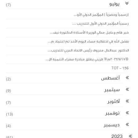
يوليو
(7)
(رسمياً وحصرياً ) المؤتمر الدولي الأو...
رسمياً المؤتمر الدولي الأول للتدريب ...
خبر هام وعاجل معالي الوزيرة الأستاذه الدكتوره نيف...
بفضل الله في احتفالية مساء اليوم الأحد تم اعتماد م...
الدكتور عبدالعال معروف رئيس الاتحاد العربي للتدريب...
🎯٢٠٢٢/٧/١٧م🎯 فريني يطلق مبادرة سفراء التنمية الإ...
TOT - 156
أغسطس
(2)
سبتمبر
(9)
أكتوبر
(7)
نوفمبر
(13)
ديسمبر
(4)
2023
(61)