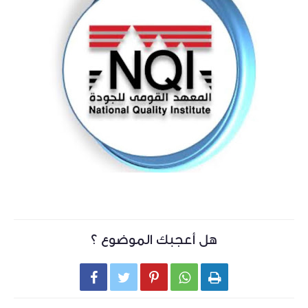
هل أعجبك الموضوع ؟




