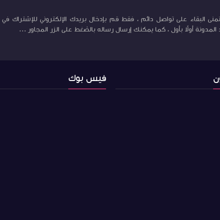
منى البقاء على تواصل دائم ، فقط قم بإدخال بريدك الإلكتروني للإشتراك في ب
لمدونة أولاً بأول ، كما يمكنك إرسال رساله بالضغط على الزر المجاور ...
ن
فيس بوك