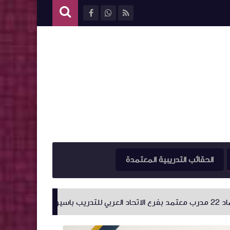
الحقائب التدريبية المعتمدة
اعتماد (٢٧) مدرب معتمد جديد بدولة ليبيا