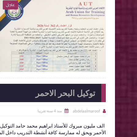
عاجل
عاجل

2026-06-15
abdelaalmaroof
الموضوع
شاهد الموضوع
توكيل البحر الاحمر
منذ 4 سنة تقريبا
abdelaalmaroof


الف مليون مبروك للأستاذ ابراهيم محمد حامد التوكيل ا
الأحمر ويحق له ممارسة كافة أنشطة التدريب داخل الم