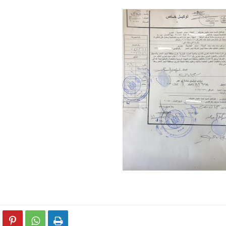


