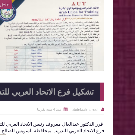
عاجل
عاجل

2026-05-19
abdelaalmaroof
الموضوع
شاهد الموضوع
تشكيل فرع الاتحاد العربي لل
منذ 4 سنة تقريبا
abdelaalmaroof


فرع الاتحاد العربي للتدريب بمحافظة السويس للصالح ال