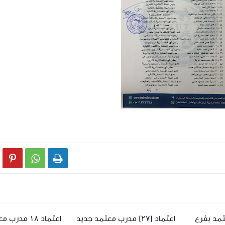



ب معتمد بفرع
اعتماد (٢٧) مدرب معتمد جديد
اعتماد ١٨ مدرب معتمد بأسيوط