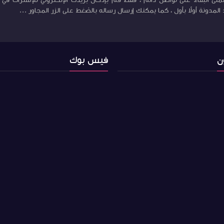
منى البقاء على تواصل دائم ، فقط قم بإدخال بريدك الإلكتروني للإشتراك في ب
لمدونة أولاً بأول ، كما يمكنك إرسال رساله بالضغط على الزر المجاور ...
ن
فيس بوك