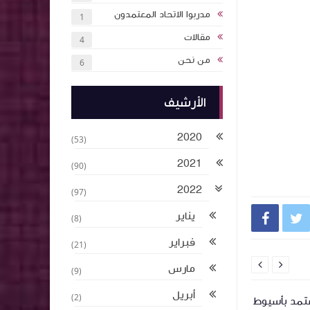
مدربوا الاتحاد المعتمدون
1
مقالات
4
من نحن
6
الأرشيف
2020
(53)
2021
(90)
2022
(97)
يناير


(8)
فبراير
(21)


مارس
(9)
أبريل
(2)
اعتماد (١٨) مدرب متقدم
اعتماد ٩ مدربي